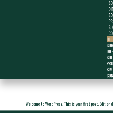
SO
DI
SO
PR
SI
CO
SOB
DIF
SOL
PRO
SIM
CON
Hello world!
Welcome to WordPress. This is your first post. Edit or de