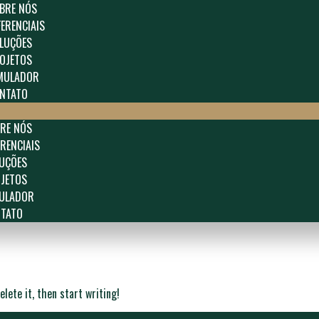
BRE NÓS
FERENCIAIS
LUÇÕES
OJETOS
MULADOR
NTATO
RE NÓS
ERENCIAIS
UÇÕES
JETOS
ULADOR
TATO
lete it, then start writing!